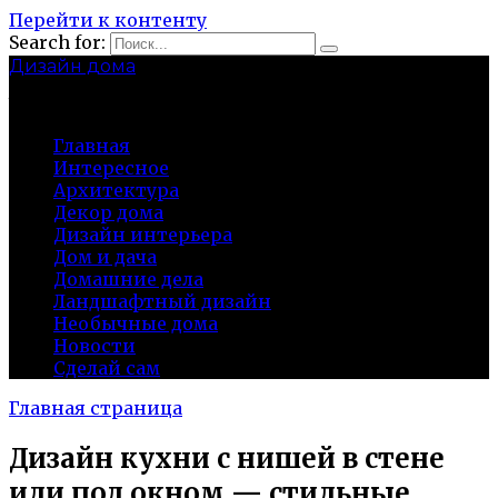
Перейти к контенту
Search for:
Дизайн дома
baza-snab.ru
Главная
Интересное
Архитектура
Декор дома
Дизайн интерьера
Дом и дача
Домашние дела
Ландшафтный дизайн
Необычные дома
Новости
Сделай сам
Главная страница
Дизайн кухни с нишей в стене
или под окном — стильные