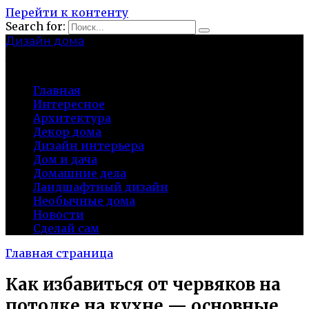
Перейти к контенту
Search for:
Дизайн дома
baza-snab.ru
Главная
Интересное
Архитектура
Декор дома
Дизайн интерьера
Дом и дача
Домашние дела
Ландшафтный дизайн
Необычные дома
Новости
Сделай сам
Главная страница
Как избавиться от червяков на
потолке на кухне — основные