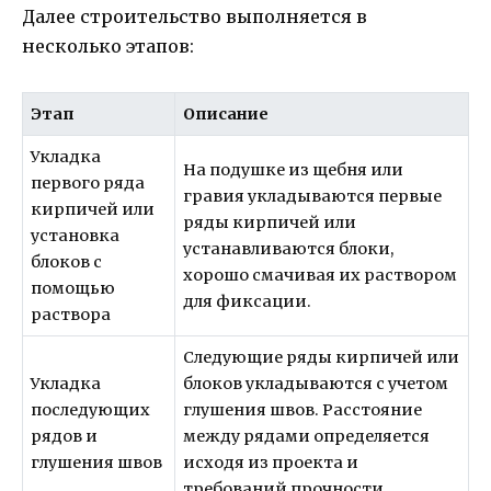
Далее строительство выполняется в
несколько этапов:
Этап
Описание
Укладка
На подушке из щебня или
первого ряда
гравия укладываются первые
кирпичей или
ряды кирпичей или
установка
устанавливаются блоки,
блоков с
хорошо смачивая их раствором
помощью
для фиксации.
раствора
Следующие ряды кирпичей или
Укладка
блоков укладываются с учетом
последующих
глушения швов. Расстояние
рядов и
между рядами определяется
глушения швов
исходя из проекта и
требований прочности.