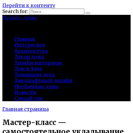
Перейти к контенту
Search for:
Дизайн дома
baza-snab.ru
Главная
Интересное
Архитектура
Декор дома
Дизайн интерьера
Дом и дача
Домашние дела
Ландшафтный дизайн
Необычные дома
Новости
Сделай сам
Главная страница
Мастер-класс —
самостоятельное укладывание