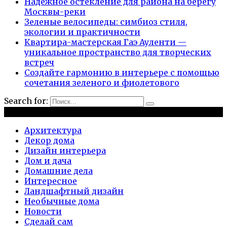
Надежное остекление для района на берегу
Москвы-реки
Зеленые велосипеды: симбиоз стиля,
экологии и практичности
Квартира-мастерская Гаэ Ауленти —
уникальное пространство для творческих
встреч
Создайте гармонию в интерьере с помощью
сочетания зеленого и фиолетового
Search for:
Рубрики
Архитектура
Декор дома
Дизайн интерьера
Дом и дача
Домашние дела
Интересное
Ландшафтный дизайн
Необычные дома
Новости
Сделай сам