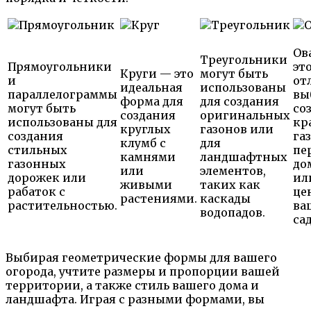
Ов
Треугольники
Прямоугольники
эт
Круги — это
могут быть
и
от
идеальная
использованы
параллелограммы
вы
форма для
для создания
могут быть
со
создания
оригинальных
использованы для
кр
круглых
газонов или
создания
га
клумб с
для
стильных
пе
камнями
ландшафтных
газонных
до
или
элементов,
дорожек или
ил
живыми
таких как
рабаток с
це
растениями.
каскады
растительностью.
ва
водопадов.
сад
Выбирая геометрические формы для вашего
огорода, учтите размеры и пропорции вашей
территории, а также стиль вашего дома и
ландшафта. Играя с разными формами, вы