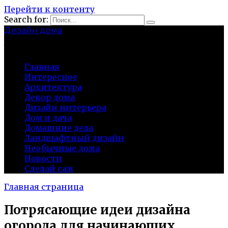
Перейти к контенту
Search for:
Дизайн дома
baza-snab.ru
Главная
Интересное
Архитектура
Декор дома
Дизайн интерьера
Дом и дача
Домашние дела
Ландшафтный дизайн
Необычные дома
Новости
Сделай сам
Главная страница
Потрясающие идеи дизайна
огорода для начинающих