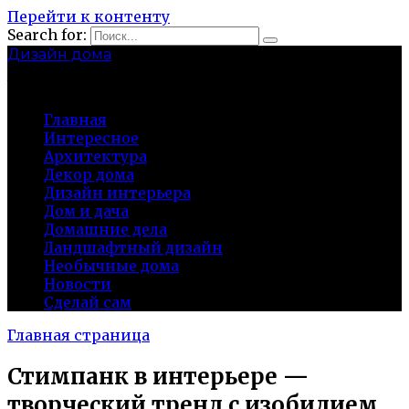
Перейти к контенту
Search for:
Дизайн дома
baza-snab.ru
Главная
Интересное
Архитектура
Декор дома
Дизайн интерьера
Дом и дача
Домашние дела
Ландшафтный дизайн
Необычные дома
Новости
Сделай сам
Главная страница
Стимпанк в интерьере —
творческий тренд с изобилием