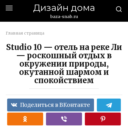
Перейти
Дизайн дома
к
контенту
baza-snab.ru
Главная страница
Studio 10 — отель на реке Ли
— роскошный отдых в
окружении природы,
окутанной шармом и
спокойствием
Поделиться в ВКонтакте