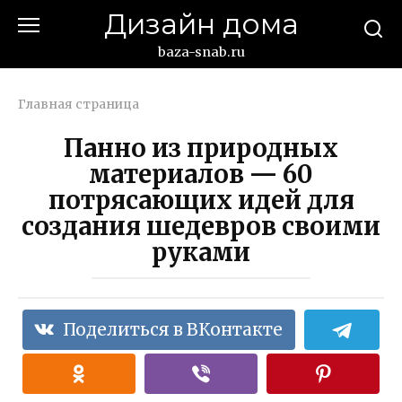
Перейти
Дизайн дома
к
контенту
baza-snab.ru
Главная страница
Панно из природных
материалов — 60
потрясающих идей для
создания шедевров своими
руками
Поделиться в ВКонтакте